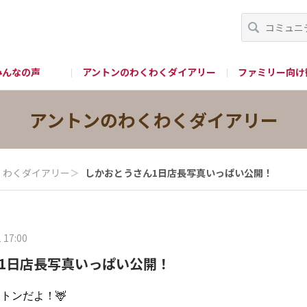
みんなの声
アントンのわくわくダイアリー
ファミリー向け
グッズ購入
公式 X
公式Instagram
公式 You
アントンのわくわくダイアリー
くわくダイアリー
＞
しかおとうさん1日店長写真いっぱい公開！
 17:00
1日店長写真いっぱい公開！
トンだよ！🦌