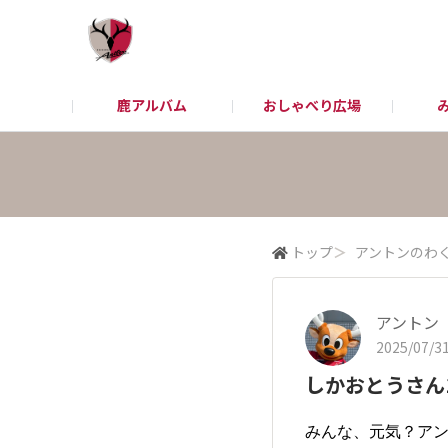
鹿アルバム
おしゃべり広場
アントラーズHP
お問い合わせ
チケット/観戦
トップ
＞
アントンのわ
アントン
2025/07/31
しかおとうさん
みんな、元気？アン