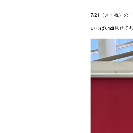
7/21（月・祝）
いっぱい📸見せて