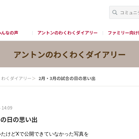
みんなの声
アントンのわくわくダイアリー
ファミリー向け
グッズ購入
公式 X
公式Instagram
公式 You
アントンのわくわくダイアリー
くわくダイアリー
＞
2月・3月の試合の日の思い出
 14:09
合の日の思い出
いたけどXで公開できていなかった写真を