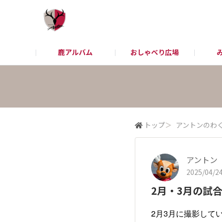
鹿アルバム
おしゃべり広場
アントラーズHP
お問い合わせ
チケット/観戦
トップ
＞
アントンのわ
アントン
2025/04/24
2月・3月の試
2月3月に撮影して