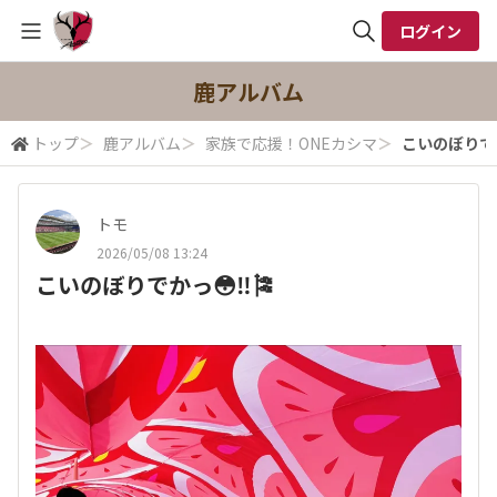
ログイン
全体検索
鹿アルバム
トップ
＞
鹿アルバム
＞
家族で応援！ONEカシマ
＞
こいのぼりでか
検索
トモ
2026/05/08 13:24
こいのぼりでかっ😳‼️🎏