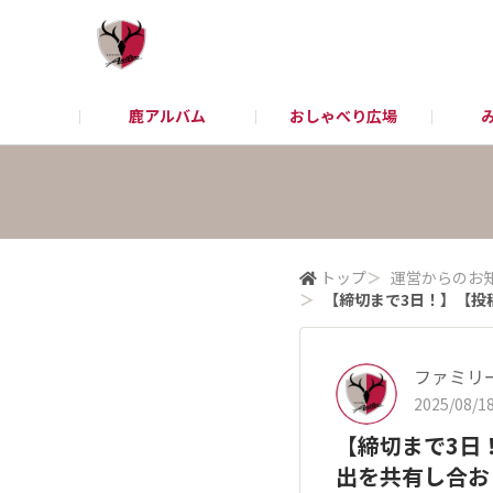
鹿アルバム
おしゃべり広場
アントラーズHP
お問い合わせ
チケット/観戦
トップ
＞
運営からのお
＞
【締切まで3日！】【投
ファミリ
2025/08/18
【締切まで3日
出を共有し合お