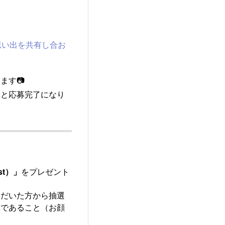
思い出を共有し合お
ます📷
くと応募完了になり
t）」
をプレゼント
ただいた方から抽選
真であること（お顔