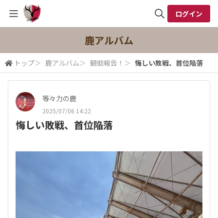
ログイン
全体検索
鹿アルバム
トップ
＞
鹿アルバム
＞
観戦報告！
＞
悔しい敗戦、首位陥落
検索
等々力の鹿
2025/07/06 14:22
悔しい敗戦、首位陥落